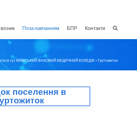
вісник
Поза навчанням
БПР
Контакти
теся тут:
КИЇВСЬКИЙ ФАХОВИЙ МЕДИЧНИЙ КОЛЕДЖ
>
Гуртожиток
ок поселення в
гуртожиток