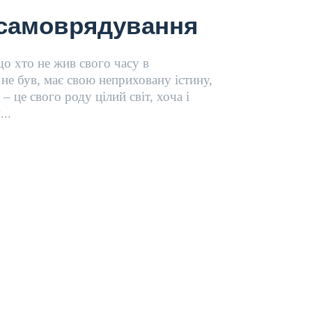
 самоврядування
о хто не жив свого часу в
 не був, має свою неприховану істину,
 це свого роду цілий світ, хоча і
..