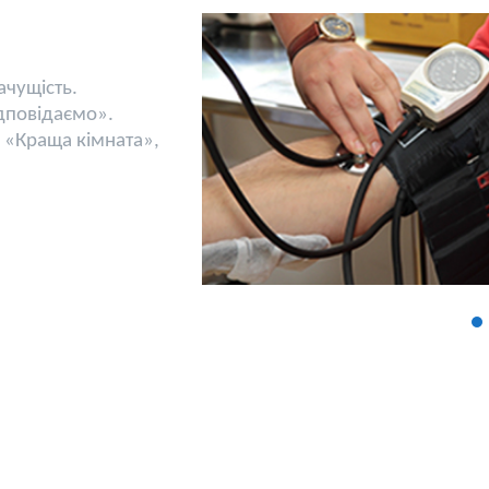
ачущість.
дповідаємо».
в «Краща кімната»,