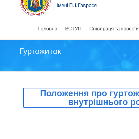
імені П. І. Гаврося
Головна
ВСТУП
Співпраця та проєкти
Гуртожиток
Положення про гуртож
внутрішнього р