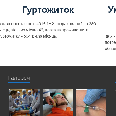
Гуртожиток
У
загальною площею 4315,1м2,
розрахований на 360
місць,
вільних місць -43,
плата за проживання в
гуртожитку – 604грн. за місяць.
для н
потре
облад
Галерея