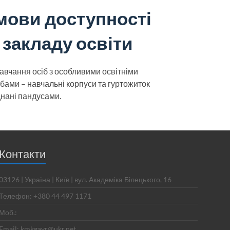
мови доступності
закладу освіти
авчання осіб з особливими освітніми
бами – навчальні корпуси та гуртожиток
нані пандусами.
Контакти
03126 | Україна | Київ | вул. Академіка Білецького, 16
Телефон: +380 44 497 1171
Моб.:
Email: kmkgavr@ukr.net