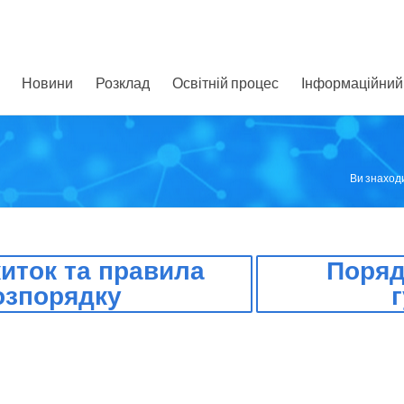
Новини
Розклад
Освітній процес
Інформаційний 
Ви знаходи
иток та правила
Поряд
озпорядку