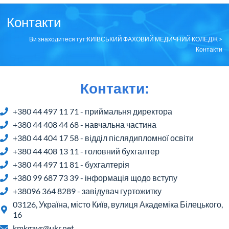
Контакти
Ви знаходитеся тут:
КИЇВСЬКИЙ ФАХОВИЙ МЕДИЧНИЙ КОЛЕДЖ
>
Контакти
Контакти:
+380 44 497 11 71 - приймальня директора
+380 44 408 44 68 - навчальна частина
+380 44 404 17 58 - відділ післядипломної освіти
+380 44 408 13 11 - головний бухгалтер
+380 44 497 11 81 - бухгалтерія
+380 99 687 73 39 - інформація щодо вступу
+38096 364 8289 - завідувач гуртожитку
03126, Україна, місто Київ, вулиця Академіка Білецького,
16
kmkgavr@ukr.net