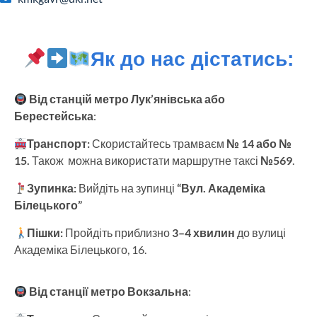
Як до нас дістатись:
Від станцій метро Лук’янівська або
Берестейська
:
Транспорт:
Скористайтесь трамваєм
№ 14 або №
15.
Також
можна використати маршрутне таксі
№569
.
Зупинка:
Вийдіть на зупинці
“Вул. Академіка
Білецького”
Пішки:
Пройдіть приблизно
3
–4 хвилин
до вулиці
Академіка Білецького, 16.
Від станції метро Вокзальна
: