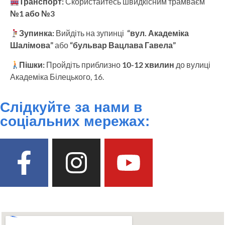
Транспорт:
Скористайтесь швидкісним трамваєм
№1 або №3
Зупинка:
Вийдіть на зупинці
“вул. Академіка
Шалімова”
або
“бульвар Вацлава Гавела”
Пішки:
Пройдіть приблизно
10-12 хвилин
до вулиці
Академіка Білецького, 16.
Слідкуйте за нами в
соціальних мережах: