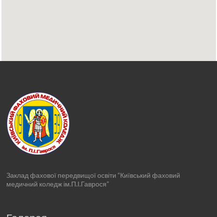
Заклад фахової передвищої освіти “Київський фаховий
медичний коледж ім.П.І.Гаврося”