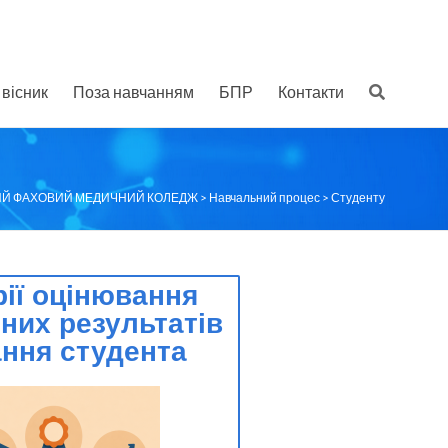
вісник
Поза навчанням
БПР
Контакти
ИЙ ФАХОВИЙ МЕДИЧНИЙ КОЛЕДЖ
>
Навчальний процес
>
Студенту
рії оцінювання
них результатів
ння студента