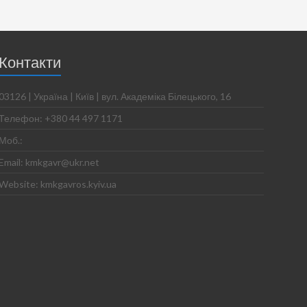
Контакти
03126 | Україна | Київ | вул. Академіка Білецького, 16
Телефон: +380 44 497 1171
Моб.:
Email: kmkgavr@ukr.net
Website: kmkgavros.kyiv.ua