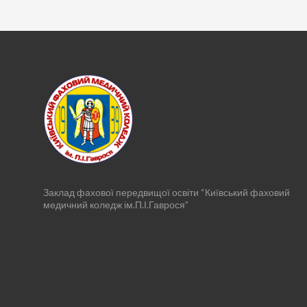
Заклад фахової передвищої освіти “Київський фаховий
медичний коледж ім.П.І.Гаврося”