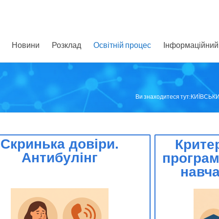
Новини
Розклад
Освітній процес
Інформаційний 
Ви знаходитеся тут:
КИЇВСЬК
Скринька довіри.
Крите
Антибулінг
програм
навча