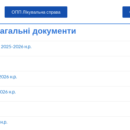
ОПП ЛІкувальна справа
агальні документи
 2025-2026 н.р.
2026 н.р.
026 н.р.
н.р.