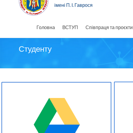
імені П. І. Гаврося
Головна
ВСТУП
Співпраця та проєкти
Студенту