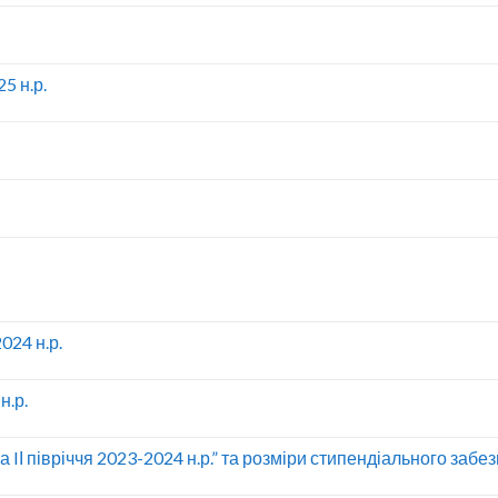
5 н.р.
024 н.р.
н.р.
IІ півріччя 2023-2024 н.р.” та розміри стипендіального забе