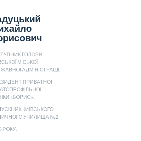
адуцький
ихайло
орисович
СТУПНИК ГОЛОВИ
ВСЬКОЇ МІСЬКОЇ
ЖАВНОЇ АДМІНІСТРАЦІЇ.
ЗИДЕНТ ПРИВАТНОЇ
АТОПРОФІЛЬНОЇ
НІКИ «БОРИС».
УСКНИК КИЇВСЬКОГО
ДИЧНОГО УЧИЛИЩА №2
8 РОКУ.