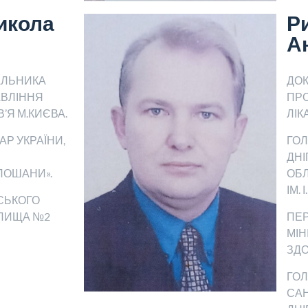
икола
Р
А
АЛЬНИКА
ДОК
АВЛІННЯ
ПР
’Я М.КИЄВА.
ЛІК
Р УКРАЇНИ,
ГОЛ
ДН
ПОШАНИ».
ОБЛ
ІМ.
СЬКОГО
ЛИЩА №2
ПЕ
МІН
ЗДО
ГО
САН