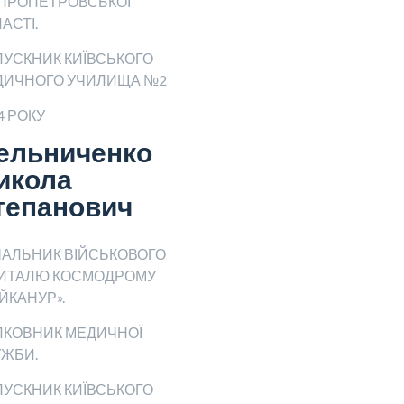
ІПРОПЕТРОВСЬКОЇ
АСТІ.
УСКНИК КИЇВСЬКОГО
ДИЧНОГО УЧИЛИЩА №2
4 РОКУ
ельниченко
икола
тепанович
АЛЬНИК ВІЙСЬКОВОГО
ИТАЛЮ КОСМОДРОМУ
ЙКАНУР».
ЛКОВНИК МЕДИЧНОЇ
УЖБИ.
УСКНИК КИЇВСЬКОГО