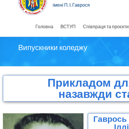
імені П. І. Гаврося
Головна
ВСТУП
Співпраця та проєкти
Випускники коледжу
Прикладом дл
назавжди ст
Гаврось
Ілл