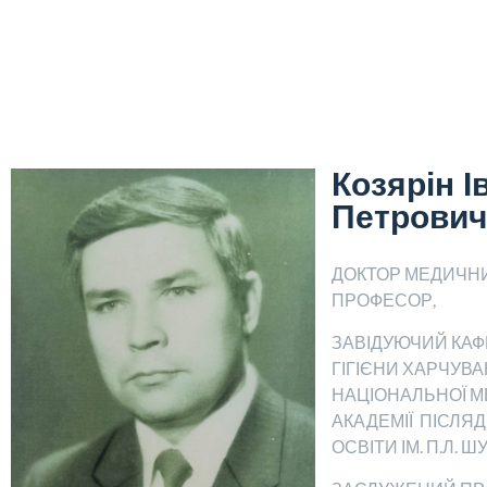
Козярін І
Петрович
ДОКТОР МЕДИЧНИ
ПРОФЕСОР,
ЗАВІДУЮЧИЙ КА
ГІГІЄНИ ХАРЧУВ
НАЦІОНАЛЬНОЇ М
АКАДЕМІЇ ПІСЛЯ
ОСВІТИ ІМ. П.Л. Ш