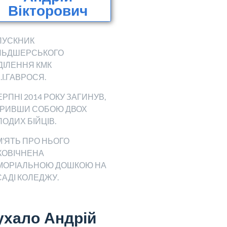
Вікторович
ПУСКНИК
ЛЬДШЕРСЬКОГО
ДІЛЕННЯ КМК
П.І.ГАВРОСЯ.
ЕРПНІ 2014 РОКУ ЗАГИНУВ,
КРИВШИ СОБОЮ ДВОХ
ОДИХ БІЙЦІВ.
’ЯТЬ ПРО НЬОГО
КОВІЧНЕНА
МОРІАЛЬНОЮ ДОШКОЮ НА
АДІ КОЛЕДЖУ.
ухало Андрій