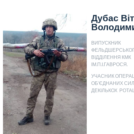
Дубас Віт
Володим
ВИПУСКНИК
ФЕЛЬДШЕРСЬКО
ВІДДІЛЕННЯ КМК
ІМ.П.І.ГАВРОСЯ.
УЧАСНИК ОПЕРАЦ
ОБ’ЄДНАНИХ СИЛ
ДЕКІЛЬКОХ РОТАЦ