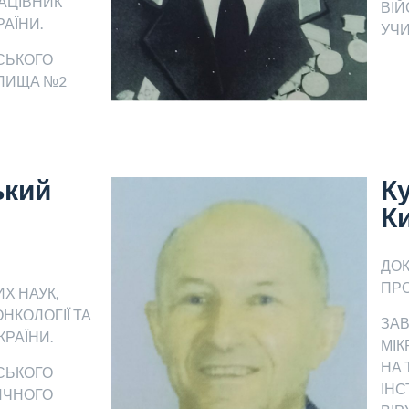
АЦІВНИК
ВІ
АЇНИ.
УЧИ
СЬКОГО
ЛИЩА №2
ький
К
К
ДОК
ПР
Х НАУК,
НКОЛОГІЇ ТА
ЗАВ
КРАЇНИ.
МІК
НА
СЬКОГО
ІНС
ИЧНОГО