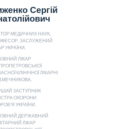
иженко Сергій
натолійович
ТОР МЕДИЧНИХ НАУК,
ОФЕСОР, ЗАСЛУЖЕНИЙ
АР УКРАЇНИ.
ОВНИЙ ЛІКАР
ІПРОПЕТРОВСЬКОЇ
АСНОЇ КЛІНІЧНОЇ ЛІКАРНІ
 І.І.МЕЧНИКОВА.
РШИЙ ЗАСТУПНИК
ІСТРА ОХОРОНИ
РОВ’Я УКРАЇНИ.
ЛОВНИЙ ДЕРЖАВНИЙ
ІТАРНИЙ ЛІКАР