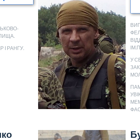
ВИ
ЬКОВО-
ФЕ
ЛИЩА.
ВІД
ІМ.
 І РАНГУ.
У С
ЗА
МОЛ
ПАМ
УВІ
МЕ
ФАС
нко
Б