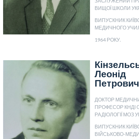
ЗАСЛУЖЕНИЙ ПР
ВИЩОЇ ШКОЛИ УКР
ВИПУСКНИК КИЇВ
МЕДИЧНОГО УЧИ
1964 РОКУ.
Кінзельс
Леонід
Петрович
ДОКТОР МЕДИЧНИ
ПРОФЕСОР КНДІ О
РАДІОЛОГІЇ МОЗ У
ВИПУСКНИК КИЇВ
ВІЙСЬКОВО-МЕД