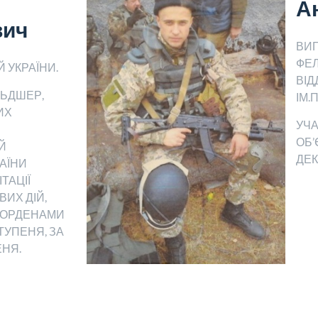
А
вич
ВИ
ФЕ
 УКРАЇНИ.
ВІД
ЛЬДШЕР,
ІМ.
ИХ
УЧА
ОБ’
Й
ДЕК
АЇНИ
ТАЦІЇ
ИХ ДІЙ,
 ОРДЕНАМИ
СТУПЕНЯ, ЗА
ЕНЯ.