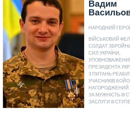
Вадим
Васильо
НАРОДНИЙ ГЕРОЙ
ВІЙСЬКОВИЙ ФЕ
СОЛДАТ ЗБРОЙН
СИЛ УКРАЇНИ,
УПОВНОВАЖЕНИ
ПРЕЗИДЕНТА УКР
З ПИТАНЬ РЕАБІЛІ
УЧАСНИКІВ БОЙОВ
НАГОРОДЖЕНИЙ
ЗА МУЖНІСТЬ ІІІ 
ЗАСЛУГИ ІІІ СТУП