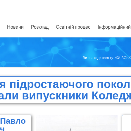
Новини
Розклад
Освітній процес
Інформаційний 
Ви знаходитеся тут:
КИЇВСЬ
я підростаючого покол
али випускники Коледж
 Павло
іч