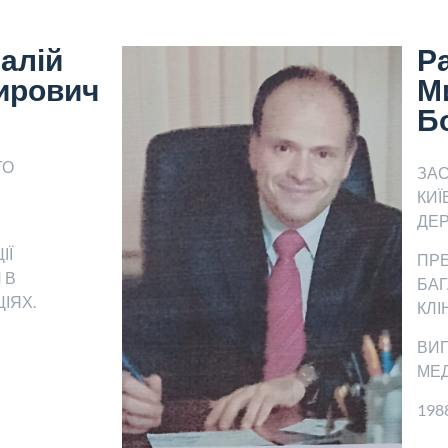
алій
Р
ирович
М
Б
ГО
ЗА
КИЇ
ДЕР
ІЇ
ПРЕ
 В
БАГ
ІЯХ.
КЛІ
ВИП
МЕ
198