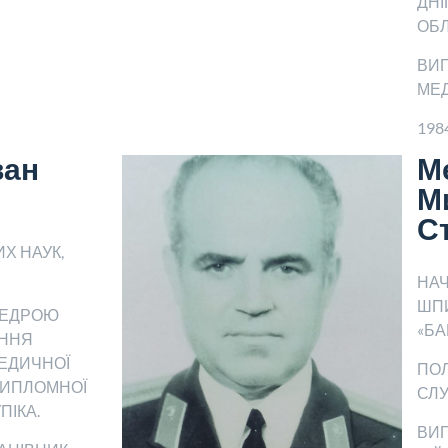
ДН
ОБЛ
ВИП
МЕ
198
ван
М
М
С
Х НАУК,
НАЧ
ШП
ФЕДРОЮ
«БА
АННЯ
ЕДИЧНОЇ
ПО
ДИПЛОМНОЇ
СЛ
УПІКА.
ВИП