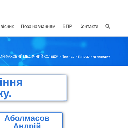
вісник
Поза навчанням
БПР
Контакти
КИЙ ФАХОВИЙ МЕДИЧНИЙ КОЛЕДЖ
>
Про нас
>
Випускники коледжу
іння
у.
Аболмасов
Андрій